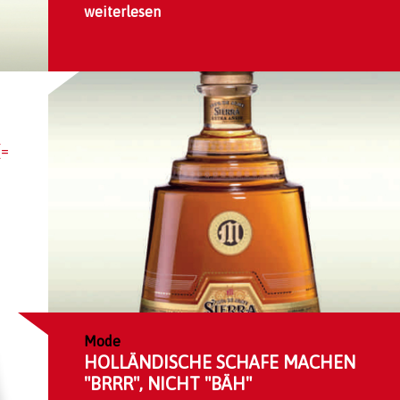
weiterlesen
(=
Mode
HOLLÄNDISCHE SCHAFE MACHEN
"BRRR", NICHT "BÄH"