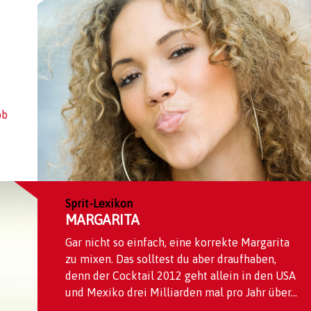
ob
Sprit-Lexikon
MARGARITA
Gar nicht so einfach, eine korrekte Margarita
zu mixen. Das solltest du aber draufhaben,
denn der Cocktail 2012 geht allein in den USA
und Mexiko drei Milliarden mal pro Jahr über...