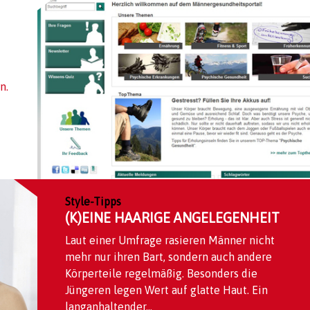
n.
Style-Tipps
(K)EINE HAARIGE ANGELEGENHEIT
Laut einer Umfrage rasieren Männer nicht
mehr nur ihren Bart, sondern auch andere
Körperteile regelmäßig. Besonders die
Jüngeren legen Wert auf glatte Haut. Ein
langanhaltender...