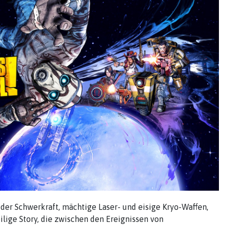
 der Schwerkraft, mächtige Laser- und eisige Kryo-Waffen,
ilige Story, die zwischen den Ereignissen von