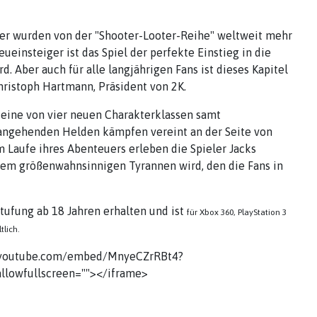
her wurden von der "Shooter-Looter-Reihe" weltweit mehr
eueinsteiger ist das Spiel der perfekte Einstieg in die
. Aber auch für alle langjährigen Fans ist dieses Kapitel
hristoph Hartmann, Präsident von 2K.
eine von vier neuen Charakterklassen samt
e angehenden Helden kämpfen vereint an der Seite von
 Laufe ihres Abenteuers erleben die Spieler Jacks
dem größenwahnsinnigen Tyrannen wird, den die Fans in
tufung ab 18 Jahren erhalten und ist
für Xbox 360, PlayStation
3
tlich.
w.youtube.com/embed/MnyeCZrRBt4?
llowfullscreen=""></iframe>