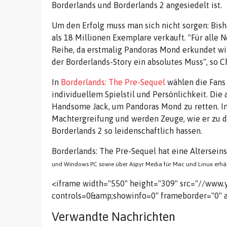
Borderlands und Borderlands 2 angesiedelt ist.
Um den Erfolg muss man sich nicht sorgen: Bis
als 18 Millionen Exemplare verkauft. "Für alle N
Reihe, da erstmalig Pandoras Mond erkundet wird
der Borderlands-Story ein absolutes Muss", so C
In
Borderlands: The Pre-Sequel
wählen die Fans 
individuellem Spielstil und Persönlichkeit. Di
Handsome Jack, um Pandoras Mond zu retten. Im
Machtergreifung und werden Zeuge, wie er zu 
Borderlands 2 so leidenschaftlich hassen.
Borderlands: The Pre-Sequel hat eine Alterseins
und Windows PC sowie über Aspyr Media für Mac und Linux erhäl
<iframe width="550" height="309" src="//ww
controls=0&amp;showinfo=0" frameborder="0" a
Verwandte Nachrichten