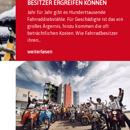
ESITZER ERGREIFEN KÖNNEN
Jahr für Jahr gibt es Hunderttausende
Fahrraddiebstähle. Für Geschädigte ist das ein
großes Ärgernis, hinzu kommen die oft
beträchtlichen Kosten. Wie Fahrradbesitzer
ihren...
weiterlesen