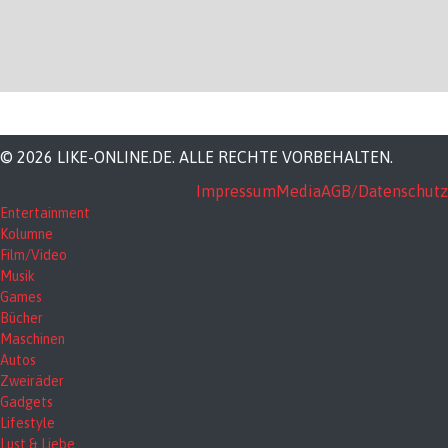
© 2026 LIKE-ONLINE.DE. ALLE RECHTE VORBEHALTEN.
Impressum
Media
AGB/Datenschutz
Entertainment
Kolumne
Film/Video
Musik
Games
Bücher
Maschinen
Autos
Zweiräder
Gadgets
Lifestyle
Lust & Liebe