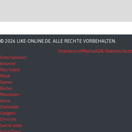
© 2026 LIKE-ONLINE.DE. ALLE RECHTE VORBEHALTEN.
Impressum
Media
AGB/Datenschutz
Entertainment
Kolumne
Film/Video
Musik
Games
Bücher
Maschinen
Autos
Zweiräder
Gadgets
Lifestyle
Lust & Liebe
Style-Tipps