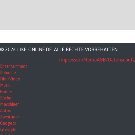
© 2026 LIKE-ONLINE.DE. ALLE RECHTE VORBEHALTEN.
Impressum
Media
AGB/Datenschutz
Entertainment
Kolumne
Film/Video
Musik
Games
Bücher
Maschinen
Autos
Zweiräder
Gadgets
Lifestyle