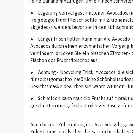
(eine Banane hinzufügen, um ein noch schneller
● Lagerung von aufgeschnittenen Avocados, in 
freigelegte Fruchtfleisch sollte mit Zitronensaf
abgedeckt werden, bevor sie in den Kühlschrank
● Länger frisch halten kann man die Avocado m
Avocados durch einen enzymatischen Vorgang br
verhindern, drücken Sie ein bisschen Zitronen- 
Flächen des Fruchtfleisches aus.
● Achtung - Upcycling Trick: Avocados, die sic
für selbstgemachte, natürliche Schönheitspflege
Gesichtsmaske bewirken sie wahre Wunder - für
● Schneiden kann man die Frucht auf 4 praktis
geschnitten und gefächert oder als Rose geform
Auch bei der Zubereitung der Avocado gilt, gewu
Zubereitung, ob als Fleischersatz in herzhaften 