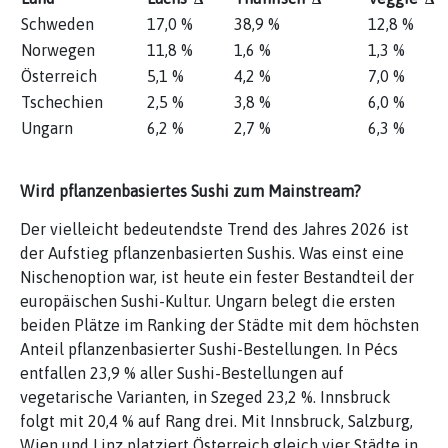
Schweden
17,0 %
38,9 %
12,8 %
Norwegen
11,8 %
1,6 %
1,3 %
Österreich
5,1 %
4,2 %
7,0 %
Tschechien
2,5 %
3,8 %
6,0 %
Ungarn
6,2 %
2,7 %
6,3 %
Wird pflanzenbasiertes Sushi zum Mainstream?
Der vielleicht bedeutendste Trend des Jahres 2026 ist
der Aufstieg pflanzenbasierten Sushis. Was einst eine
Nischenoption war, ist heute ein fester Bestandteil der
europäischen Sushi-Kultur. Ungarn belegt die ersten
beiden Plätze im Ranking der Städte mit dem höchsten
Anteil pflanzenbasierter Sushi-Bestellungen. In Pécs
entfallen 23,9 % aller Sushi-Bestellungen auf
vegetarische Varianten, in Szeged 23,2 %. Innsbruck
folgt mit 20,4 % auf Rang drei. Mit Innsbruck, Salzburg,
Wien und Linz platziert Österreich gleich vier Städte in