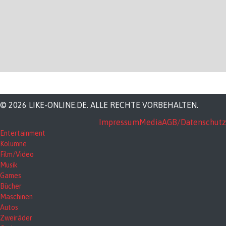
© 2026 LIKE-ONLINE.DE. ALLE RECHTE VORBEHALTEN.
Impressum
Media
AGB/Datenschutz
Entertainment
Kolumne
Film/Video
Musik
Games
Bücher
Maschinen
Autos
Zweiräder