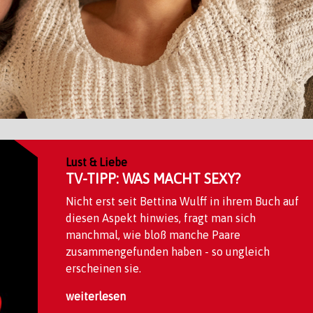
Lust & Liebe
TV-TIPP: WAS MACHT SEXY?
Nicht erst seit Bettina Wulff in ihrem Buch auf
diesen Aspekt hinwies, fragt man sich
manchmal, wie bloß manche Paare
zusammengefunden haben - so ungleich
erscheinen sie.
weiterlesen