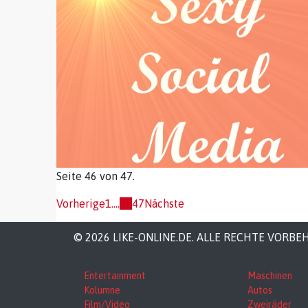
Seite 46 von 47.
Vorherige
1
....
46
47
Nächste
© 2026 LIKE-ONLINE.DE. ALLE RECHTE VORBE
Entertainment
Maschinen
Kolumne
Autos
Film/Video
Zweiräder