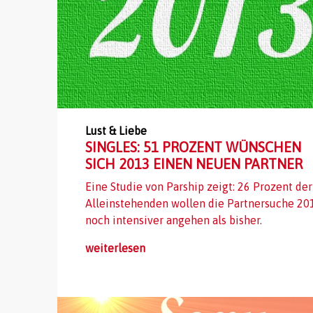
Lust & Liebe
SINGLES: 51 PROZENT WÜNSCHEN
SICH 2013 EINEN NEUEN PARTNER
Eine Studie von Parship zeigt: 26 Prozent der
Alleinstehenden wollen die Partnersuche 20
noch intensiver angehen als bisher.
weiterlesen