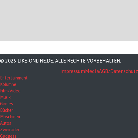
© 2026 LIKE-ONLINE.DE. ALLE RECHTE VORBEHALTEN.
Impressum
Media
AGB/Datenschutz
Entertainment
Kolumne
Film/Video
Musik
Games
Bücher
Maschinen
Autos
Zweiräder
Gadgets