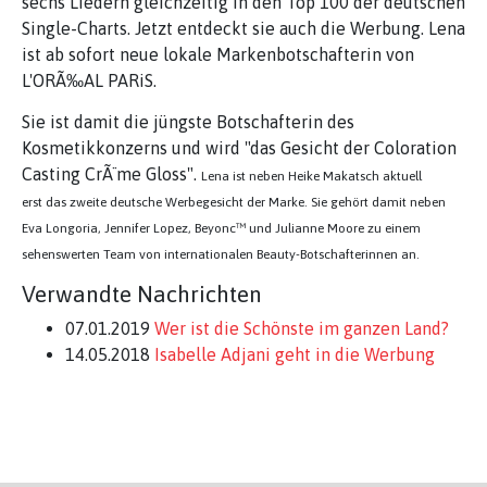
sechs Liedern gleichzeitig in den Top 100 der deutschen
Single-Charts. Jetzt entdeckt sie auch die Werbung. Lena
ist ab sofort neue lokale Markenbotschafterin von
L'ORÃ‰AL PARiS.
Sie ist damit die jüngste Botschafterin des
Kosmetikkonzerns und wird "das Gesicht der Coloration
Casting CrÃ¨me Gloss".
Lena ist neben Heike Makatsch aktuell
erst das zweite deutsche Werbegesicht der Marke. Sie gehört damit
neben
Eva Longoria, Jennifer Lopez, Beyonc™ und Julianne Moore
zu einem
sehenswerten Team von internationalen Beauty-Botschafterinnen
an.
Verwandte Nachrichten
07.01.2019
Wer ist die Schönste im ganzen Land?
14.05.2018
Isabelle Adjani geht in die Werbung