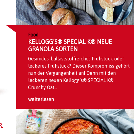
Food
KELLOGG’S® SPECIAL K® NEUE
GRANOLA SORTEN
Gesundes, ballaststoffreiches Frühstück oder
leckeres Frühstück? Dieser Kompromiss gehört
nun der Vergangenheit an! Denn mit den
leckeren neuen Kellogg’s® SPECIAL K®
Crunchy Oat...
weiterlesen
.