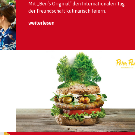
Mit „Ben’s Original“ den Internationalen Tag
der Freundschaft kulinarisch feiern.
weiterlesen