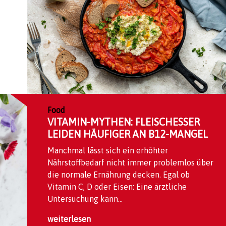
Food
VITAMIN-MYTHEN: FLEISCHESSER
LEIDEN HÄUFIGER AN B12-MANGEL
Manchmal lässt sich ein erhöhter
Nährstoffbedarf nicht immer problemlos über
die normale Ernährung decken. Egal ob
Vitamin C, D oder Eisen: Eine ärztliche
Untersuchung kann...
weiterlesen