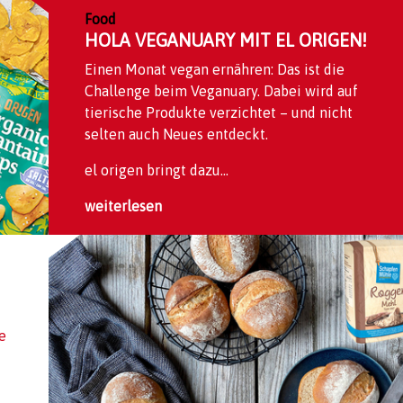
Food
HOLA VEGANUARY MIT EL ORIGEN!
Einen Monat vegan ernähren: Das ist die
Challenge beim Veganuary. Dabei wird auf
tierische Produkte verzichtet – und nicht
selten auch Neues entdeckt.
el origen bringt dazu...
weiterlesen
e