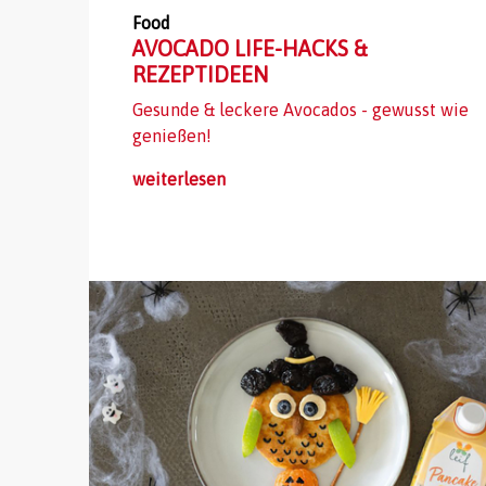
Food
AVOCADO LIFE-HACKS &
REZEPTIDEEN
Gesunde & leckere Avocados - gewusst wie
genießen!
weiterlesen