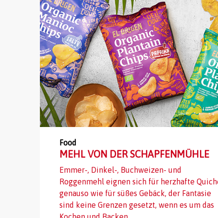
Food
MEHL VON DER SCHAPFENMÜHLE
Emmer-, Dinkel-, Buchweizen- und
Roggenmehl eignen sich für herzhafte Quich
genauso wie für süßes Gebäck, der Fantasie
sind keine Grenzen gesetzt, wenn es um das
Kochen und Backen...