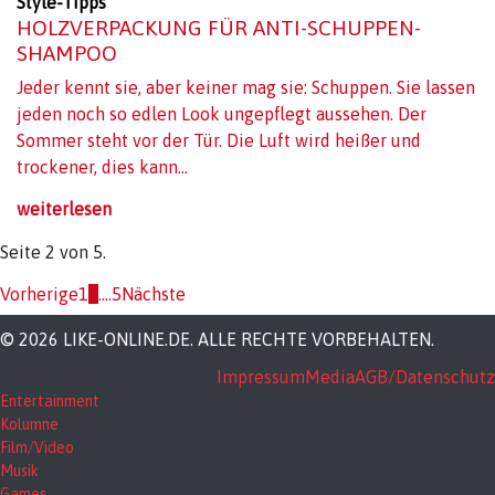
Style-Tipps
HOLZVERPACKUNG FÜR ANTI-SCHUPPEN-
SHAMPOO
Jeder kennt sie, aber keiner mag sie: Schuppen. Sie lassen
jeden noch so edlen Look ungepflegt aussehen. Der
Sommer steht vor der Tür. Die Luft wird heißer und
trockener, dies kann...
weiterlesen
Seite 2 von 5.
Vorherige
1
2
....
5
Nächste
© 2026 LIKE-ONLINE.DE. ALLE RECHTE VORBEHALTEN.
Impressum
Media
AGB/Datenschutz
Entertainment
Kolumne
Film/Video
Musik
Games