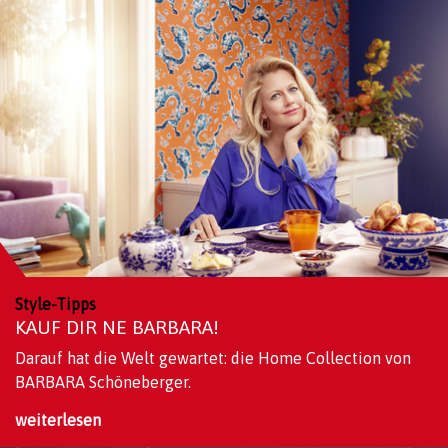
Style-Tipps
KAUF DIR NE BARBARA!
Darauf hat die Welt gewartet: die Home Collection von
BARBARA Schöneberger.
weiterlesen