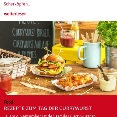
Scherköpfen...
weiterlesen
Food
REZEPTE ZUM TAG DER CURRYWURST
Ja, am 4. September ist der Tag der Currywurst in